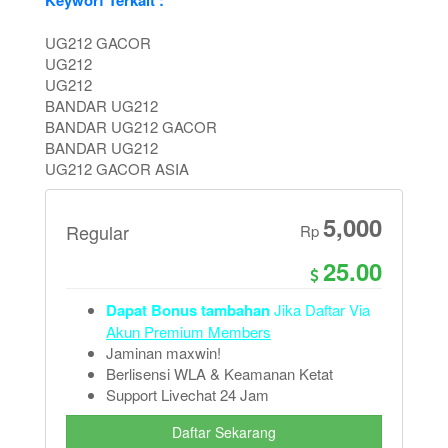
Keyworf Terkait :
UG212 GACOR
UG212
UG212
BANDAR UG212
BANDAR UG212 GACOR
BANDAR UG212
UG212 GACOR ASIA
5,000
Regular
Rp
25.00
Dapat Bonus tambahan
Jika Daftar Via
Akun Premium Members
Jaminan maxwin!
Berlisensi WLA & Keamanan Ketat
Support Livechat 24 Jam
Daftar Sekarang