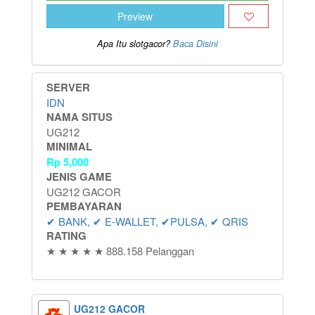
Preview
Apa Itu slotgacor?
Baca Disini
SERVER
IDN
NAMA SITUS
UG212
MINIMAL
Rp
5,000
JENIS GAME
UG212 GACOR
PEMBAYARAN
✔ BANK, ✔ E-WALLET, ✔PULSA, ✔ QRIS
RATING
★ ★ ★ ★ ★ 888.158 Pelanggan
UG212 GACOR