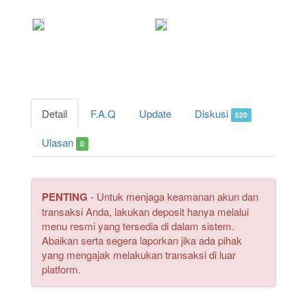
Detail
F.A.Q
Update
Diskusi
520
Ulasan
0
PENTING
- Untuk menjaga keamanan akun dan
transaksi Anda, lakukan deposit hanya melalui
menu resmi yang tersedia di dalam sistem.
Abaikan serta segera laporkan jika ada pihak
yang mengajak melakukan transaksi di luar
platform.